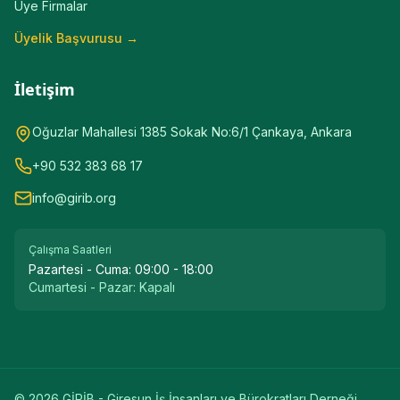
Üye Firmalar
Üyelik Başvurusu →
İletişim
Oğuzlar Mahallesi 1385 Sokak No:6/1 Çankaya, Ankara
+90 532 383 68 17
info@girib.org
Çalışma Saatleri
Pazartesi - Cuma:
09:00 - 18:00
Cumartesi - Pazar:
Kapalı
©
2026
GİRİB - Giresun İş İnsanları ve Bürokratları Derneği.