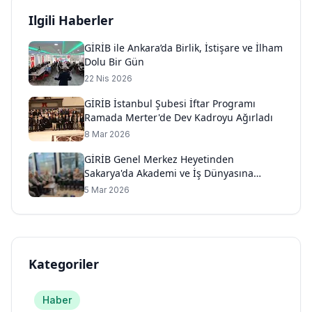
Ilgili Haberler
GİRİB ile Ankara’da Birlik, İstişare ve İlham
Dolu Bir Gün
22 Nis 2026
GİRİB İstanbul Şubesi İftar Programı
Ramada Merter'de Dev Kadroyu Ağırladı
8 Mar 2026
GİRİB Genel Merkez Heyetinden
Sakarya'da Akademi ve İş Dünyasına
Anlamlı Temaslar
5 Mar 2026
Kategoriler
Haber