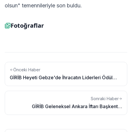
olsun" temennileriyle son buldu.
Fotoğraflar
Önceki Haber
GİRİB Heyeti Gebze'de İhracatın Liderleri Ödül
Töreninde Yerini Aldı
Sonraki Haber
GİRİB Geleneksel Ankara İftarı Başkentte
Giresunluları Tek Yürek Yaptı