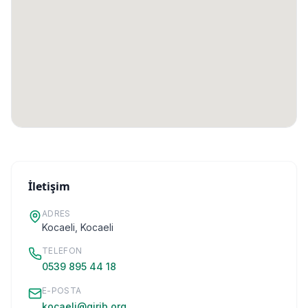
İletişim
ADRES
Kocaeli
, Kocaeli
TELEFON
0539 895 44 18
E-POSTA
kocaeli@girib.org